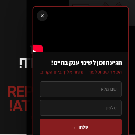
×
הנציגות שלנו
בTHROWDOWN!
הגיע הזמן לשינוי ענק בחיים!
OUR
השאר שם וטלפון — נחזור אליך ביום הקרוב.
REPRESENTATION
AT THROWDOWN!
עמוד הבית
>
בלוג
>
>
הנציגות שלנו בThrowDown!
שלחו ←