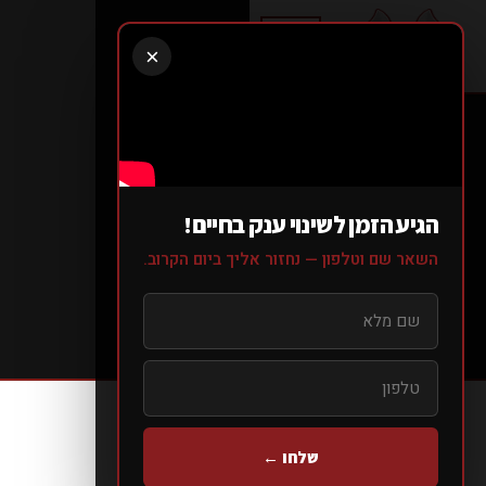
×
לקהל
הרחב
SOCIAL
הגיע הזמן לשינוי ענק בחיים!
POWER
השאר שם וטלפון — נחזור אליך ביום הקרוב.
עמוד הבית
> השירותים >
קרוספיטׁ
שלחו ←