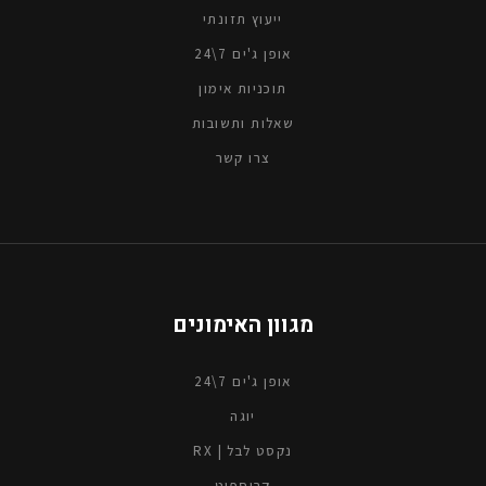
ייעוץ תזונתי
אופן ג'ים 7\24
תוכניות אימון
שאלות ותשובות
צרו קשר
מגוון האימונים
אופן ג'ים 7\24
יוגה
נקסט לבל | RX
קרוספיט