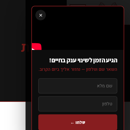
×
קבוצות
מופרדות
KEEP THE
הגיע הזמן לשינוי ענק בחיים!
FOCUS
השאר שם וטלפון — נחזור אליך ביום הקרוב.
עמוד הבית
> השירותים >
קרוספיט לקהל הדתי
שלחו ←