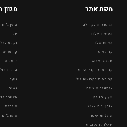
מפת אתר
מגוון 
הצטרפות לקהילה
אופן ג'ים 7\24
הסיפור שלנו
יוגה
הצוות שלנו
נקסט לבל | 
קרוספיטׁ
קרוספיט
מפגשי מבוא
דוספיט
קרוספיט לקהל הדתי
הנפות אולי
קרוספיט לקבוצות גיל
נוער
אימונים אישיים
נשים
ייעוץ תזונתי
פאוורבילדי
אופן ג'ים 7\24
אינטנס
תוכניות אימון
אופן ג'ים
שאלות ותשובות