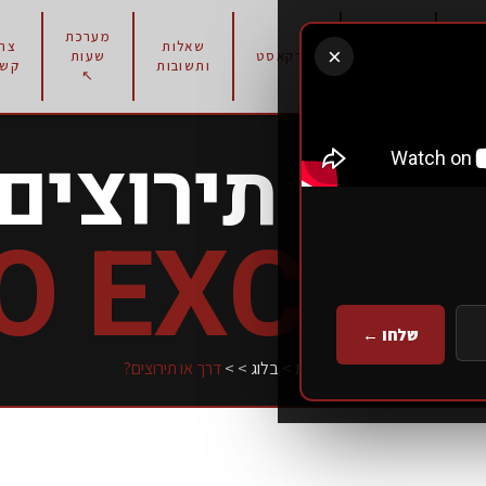
מערכת
תוכניות
שאלות
צרו
×
רון
פודקאסט
שעות
אימון
ותשובות
קשר
↖
ך או תירוצים
O EXCUS
שלחו ←
עמוד הבית
>
בלוג
>
>
דרך או תירוצים?