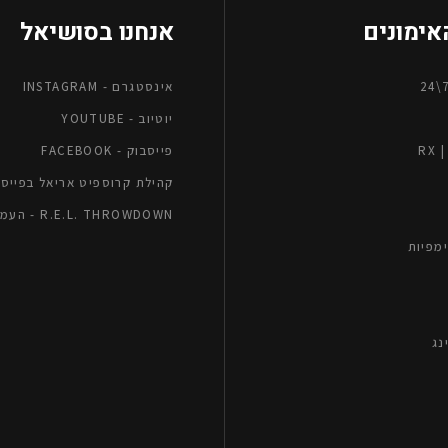
האימונים
אנחנו בסושיאל
אינסטגרם - INSTAGRAM
יוטיוב - YOUTUBE
RX
פייסבוק - FACEBOOK
קהילת קרוספיט אריאל בפייסב
R.E.L. THROWDOWN - העמוד הרשמי
מפיות
נג