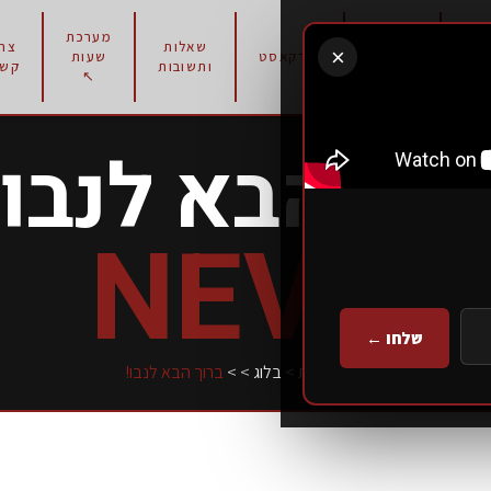
מערכת
תוכניות
שאלות
צרו
×
רון
פודקאסט
שעות
אימון
ותשובות
קשר
↖
רוך הבא לנבו!
NEVO
שלחו ←
עמוד הבית
>
בלוג
>
>
ברוך הבא לנבו!