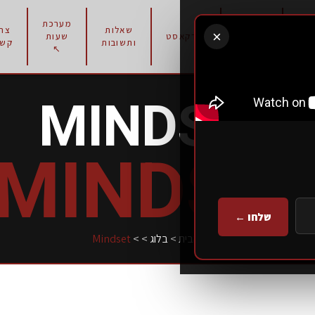
מערכת
תוכניות
שאלות
צרו
×
רון
פודקאסט
שעות
אימון
ותשובות
קשר
↖
MINDSET
MINDSE
שלחו ←
עמוד הבית
>
בלוג
>
>
Mindset