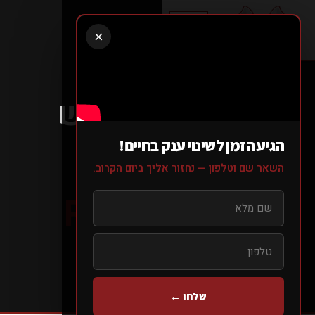
×
זה היה מתבקש
🧜🏼‍♀️....
הגיע הזמן לשינוי ענק בחיים!
IT WAS
השאר שם וטלפון — נחזור אליך ביום הקרוב.
REQUESTED
🧜🏼‍♀️....
עמוד הבית
>
בלוג
>
>
זה היה מתבקש 🧜🏼‍♀️....
שלחו ←