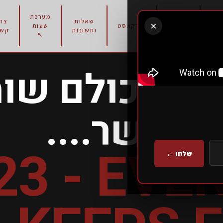
מערכת
תוכניות
שאלות
צרו
×
רון
פודקאסט
שעות
אימון
ותשובות
קשר
↖
בשנת 2023- כול
כושר....
23 - EV
שלחו ←