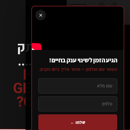
×
איך מגיעים לוותק
של 8 שנים בכו....
הגיע הזמן לשינוי ענק בחיים!
HOW DO YOU
השאר שם וטלפון — נחזור אליך ביום הקרוב.
GET TO 8 YEARS
OF SENIORITY?
עמוד הבית
>
בלוג
>
>
איך מגיעים לוותק של 8 שנים בכו....
שלחו ←