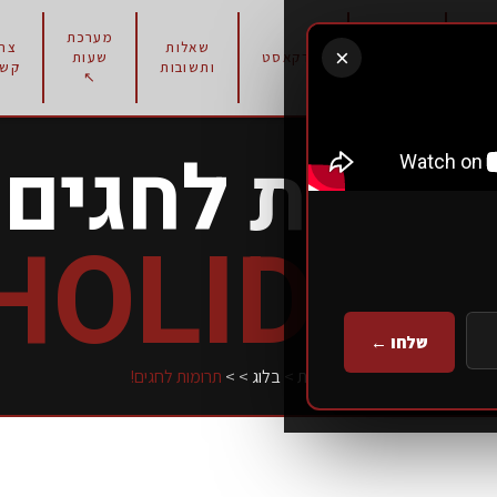
מערכת
תוכניות
שאלות
צרו
×
רון
פודקאסט
שעות
אימון
ותשובות
קשר
↖
רומות לחגים!
HOLIDAY
שלחו ←
עמוד הבית
>
בלוג
>
>
תרומות לחגים!