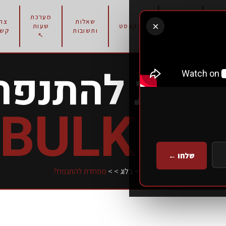
מערכת
תוכניות
שאלות
צרו
×
רון
פודקאסט
שעות
אימון
ותשובות
קשר
↖
חדת להתנפח
BULKIN
שלחו ←
עמוד הבית
>
בלוג
>
>
מפחדת להתנפח?