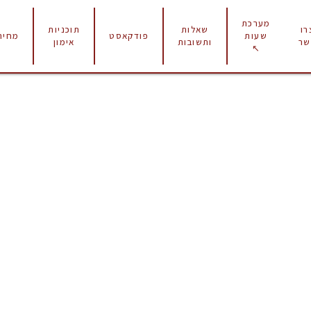
מערכת
רו
שאלות
תוכניות
פודקאסט
מחירו
שעות
שר
ותשובות
אימון
↖