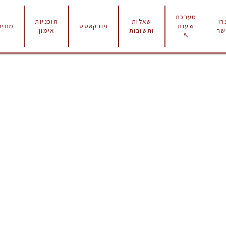
מערכת
רו
שאלות
תוכניות
פודקאסט
מחירו
שעות
שר
ותשובות
אימון
↖