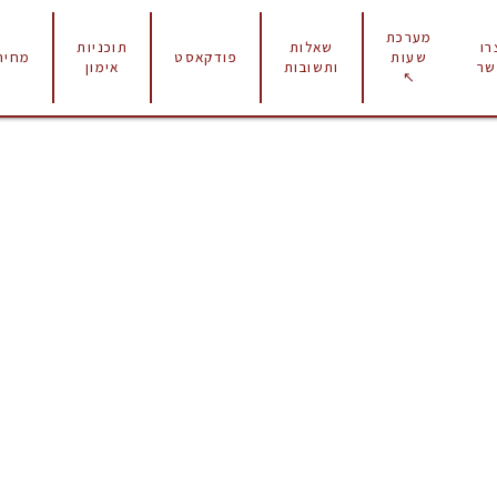
מערכת
רו
שאלות
תוכניות
פודקאסט
מחירו
שעות
שר
ותשובות
אימון
↖