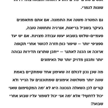
שונות לגמרי.
גם המטרה משנה את התמונה. אם אתם מתאמנים
בעיקר בשביל בריאות, אנרגיה ותחושה טובה,
פעמיים-שלוש בשבוע יעשו עבודה מצוינת. אם יש יעד
ספציפי יותר — שיפור כוח, חזרה לכושר אחרי תקופה
ארוכה או הכנה לאתגר — ייתכן שתרצו תדירות גבוהה
יותר ותכנון מדויק יותר של האימונים.
מה שכן נכון לכולם זה שאימון אחד שמתקיים באמת
שווה יותר משלושה אימונים שמתוכננים על הנייר ולא
קורים. לכן השאלה הנכונה היא לא ׳מה המקסימום שאני
יכול לדחוף?׳ אלא ׳מה אני יכול לשמור עליו שבוע אחרי
שבוע?׳.