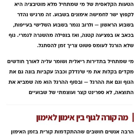
הטעות הקלאסית של מי שמתחיל מלא מוטיבציה היא
לקפוץ ישר לחמישה אימונים בשבוע. זה מרגיש נהדר
בשבוע הראשון — ולרוב נגמר בשבוע השלישי בעייפות,
בכאב או בפציעה קטנה, ואז בנפילה מהשגרה לגמרי. גוף
שלא הורגל לעומס פשוט צריך זמן להסתגל.
מי שמתחיל בתדירות ריאלית ושומר עליה לאורך חודשים
מקדים בקלות את מי ש׳נדלק וכבה׳. עקביות בונה גם את
הגוף וגם את ההרגל — ובסוף ההרגל הוא מה שמביא את
התוצאה, לא ספרינט קצר ועוצמתי של שבועיים.
מה קורה לגוף בין אימון לאימון
הרבה אנשים חושבים שההתקדמות קורית בזמן האימון.