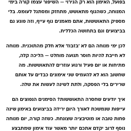
בפועל, האימון הוא רק הגירוי — השיפור עצמו קורה בימי
המנוחה, כשהגוף מתאושש, מתחזק ומסתגל לעומס. בלי
מספיק התאוששות, אתם מאמנים גוף עייף, וזה פוגע גם
בביצועים וגם בתחושה הכללית.
לכן ימי מנוחה הם לא ׳בזבוז׳ אלא חלק מהתוכנית. מנוחה
לא חייבת להיות חוסר תנועה מוחלט — הליכה קלה,
מתיחות או יום פעיל ורגוע עוזרים להתאוששות. מה
שחשוב הוא לא להעמיס שני אימונים כבדים על אותם
שרירים בלי הפסקה, ולתת לשינה לעשות את שלה.
איך יודעים שחסרה התאוששות? הסימנים הנפוצים הם
עייפות שנמשכת לאורך היום, ירידה בביצועים באימון, שינה
פחות טובה או מוטיבציה שצונחת. כשזה קורה, יום מנוחה
נוסף לרוב יקדם אתכם יותר מאשר עוד אימון שמתבצע