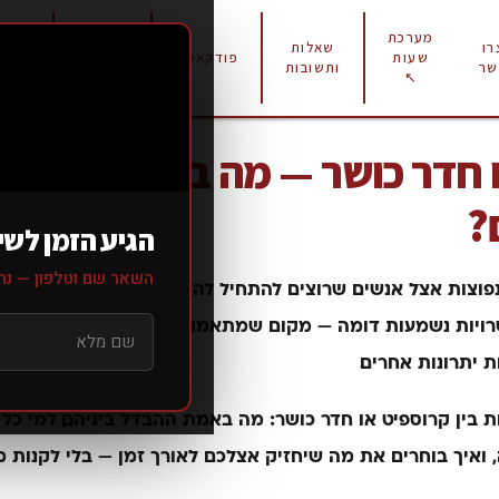
מערכת
רו
שאלות
תוכניות
פודקאסט
מחירו
שעות
שר
ותשובות
אימון
↖
 חדר כושר — מה באמת ההבדל
?
הגיע הזמן לשינ
השאר שם וטלפון — נחז
פוצות אצל אנשים שרוצים להתחיל להתאמן באריאל היא פשוטה
שרויות נשמעות דומה — מקום שמתאמנים בו — אבל בפועל מדוב
ת יתרונות אחרים.
ת בין
קרוספיט או חדר כושר
: מה באמת ההבדל ביניהם, למי כל
ואיך בוחרים את מה שיחזיק אצלכם לאורך זמן — בלי לקנות מ